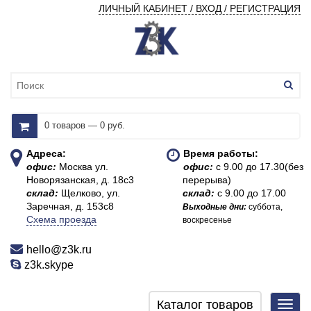
ЛИЧНЫЙ КАБИНЕТ / ВХОД / РЕГИСТРАЦИЯ
0 товаров — 0 руб.
Адреса:
Время работы:
офис:
Москва ул.
офис:
с 9.00 до 17.30(без
Новорязанская, д. 18с3
перерыва)
склад:
Щелково, ул.
склад:
с 9.00 до 17.00
Заречная, д. 153с8
Выходные дни:
суббота,
Схема проезда
воскресенье
hello@z3k.ru
z3k.skype
Каталог товаров
Toggl