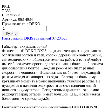
РРЦ:
7 383
В наличии
Артикул:
063-4034
Производитель:
DEKO
Купить
Инструкция: DKIS rus manual 07-23.pdf
Гайковерт аккумуляторный
бесщеточный
DEKO
DKIS
предназначен для закручивания/
ослабления болтов и гаек, сборки деревянных конструкций,
сантехнических и общестроительных работ. Этот гайковёрт
имеет 3 режима/скорости для затягивания болтов и 2 режима
для ослабления болтов. Каждый режим означает разные
скорости и мощности. Пользователь выбирает подходящий
режим исходя из конкретных задач. Благодаря большому
крутящему моменту можно выполнять тяжелые работы.
Не
нуждается в наличии электросети за счет наличия литий-
ионного аккумулятора. Бесщеточный двигатель экономно
расходует заряд батареи, имеет большой КПД и отличается
более долгим сроком службы.
Гайковерт аккумуляторный бесщеточный DEKO DKIS20