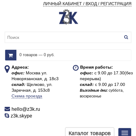
ЛИЧНЫЙ КАБИНЕТ / ВХОД / РЕГИСТРАЦИЯ
0 товаров — 0 руб.
Адреса:
Время работы:
офис:
Москва ул.
офис:
с 9.00 до 17.30(без
Новорязанская, д. 18с3
перерыва)
склад:
Щелково, ул.
склад:
с 9.00 до 17.00
Заречная, д. 153с8
Выходные дни:
суббота,
Схема проезда
воскресенье
hello@z3k.ru
z3k.skype
Каталог товаров
Toggl