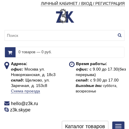
ЛИЧНЫЙ КАБИНЕТ / ВХОД / РЕГИСТРАЦИЯ
0 товаров — 0 руб.
Адреса:
Время работы:
офис:
Москва ул.
офис:
с 9.00 до 17.30(без
Новорязанская, д. 18с3
перерыва)
склад:
Щелково, ул.
склад:
с 9.00 до 17.00
Заречная, д. 153с8
Выходные дни:
суббота,
Схема проезда
воскресенье
hello@z3k.ru
z3k.skype
Каталог товаров
Toggl