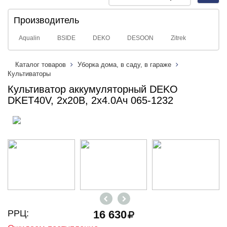
navig
Производитель
Aqualin
BSIDE
DEKO
DESOON
Zitrek
Каталог товаров
Уборка дома, в саду, в гараже
Культиваторы
Культиватор аккумуляторный DEKO
DKET40V, 2x20В, 2x4.0Ач 065-1232
РРЦ:
16 630