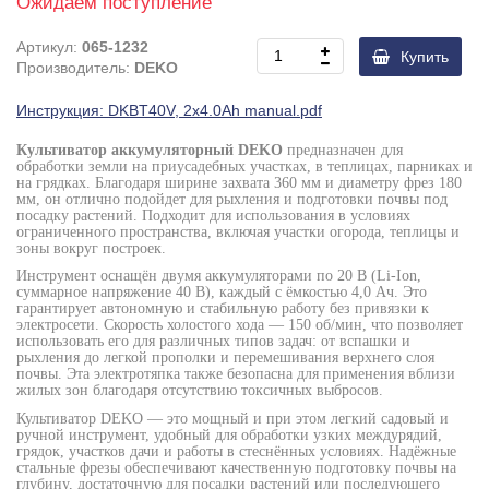
Ожидаем поступление
Артикул:
065-1232
Купить
Производитель:
DEKO
Инструкция: DKBT40V, 2x4.0Ah manual.pdf
Культиватор аккумуляторный DEKO
предназначен для
обработки земли на приусадебных участках, в теплицах, парниках и
на грядках. Благодаря ширине захвата 360 мм и диаметру фрез 180
мм, он отлично подойдет для рыхления и подготовки почвы под
посадку растений. Подходит для использования в условиях
ограниченного пространства, включая участки огорода, теплицы и
зоны вокруг построек.
Инструмент оснащён двумя аккумуляторами по 20 В (Li-Ion,
суммарное напряжение 40 В), каждый с ёмкостью 4,0 Ач. Это
гарантирует автономную и стабильную работу без привязки к
электросети. Скорость холостого хода — 150 об/мин, что позволяет
использовать его для различных типов задач: от вспашки и
рыхления до легкой прополки и перемешивания верхнего слоя
почвы. Эта электротяпка также безопасна для применения вблизи
жилых зон благодаря отсутствию токсичных выбросов.
Культиватор DEKO — это мощный и при этом легкий садовый и
ручной инструмент, удобный для обработки узких междурядий,
грядок, участков дачи и работы в стеснённых условиях. Надёжные
стальные фрезы обеспечивают качественную подготовку почвы на
глубину, достаточную для посадки растений или последующего