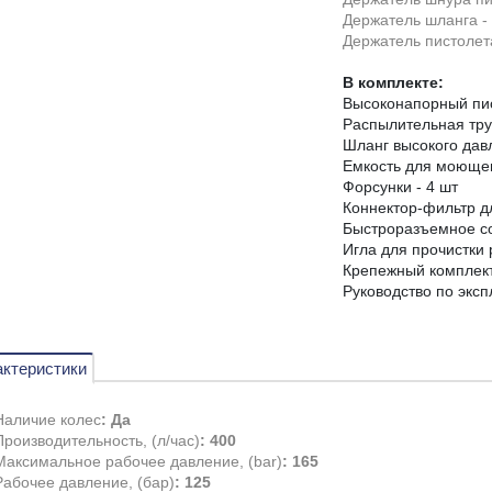
Держатель шланга -
Держатель пистолета
В комплекте:
Высоконапорный пис
Распылительная труб
Шланг высокого давл
Емкость для моющег
Форсунки - 4 шт
Коннектор-фильтр д
Быстроразъемное с
Игла для прочистки
Крепежный комплект
Руководство по эксп
ктеристики
Наличие колес
: Да
Производительность, (л/час)
: 400
Максимальное рабочее давление, (bar)
: 165
Рабочее давление, (бар)
: 125