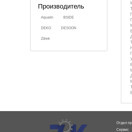
Производитель
Aqualin
BSIDE
DEKO
DESOON
Zitrek
В
Отдел пр
Сервис