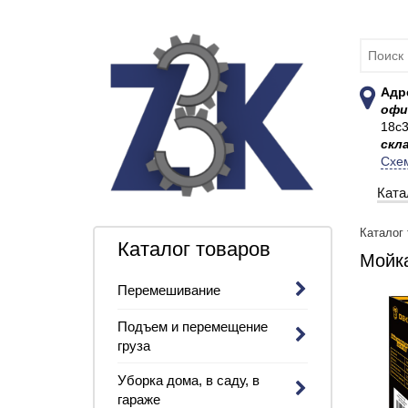
Адр
офи
18с
скл
Схе
Ката
Каталог
Каталог товаров
Мойк
Перемешивание
Подъем и перемещение
груза
Уборка дома, в саду, в
гараже