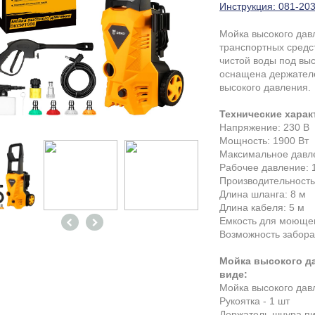
Инструкция: 081-203
Мойка высокого да
транспортных средс
чистой воды под вы
оснащена держателе
высокого давления.
Технические харак
Напряжение: 230 В
Мощность: 1900 Вт
Максимальное давле
Рабочее давление: 
Производительность:
Длина шланга: 8 м
Длина кабеля: 5 м
Емкость для моющег
Возможность забора
Мойка высокого да
виде:
Мойка высокого давл
Рукоятка - 1 шт
Держатель шнура пи