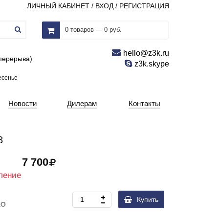
ЛИЧНЫЙ КАБИНЕТ / ВХОД / РЕГИСТРАЦИЯ
0 товаров — 0 руб.
hello@z3k.ru
 перерыва)
z3k.skype
есенье
Новости
Дилерам
Контакты
8
7 700
ление
Купить
KO