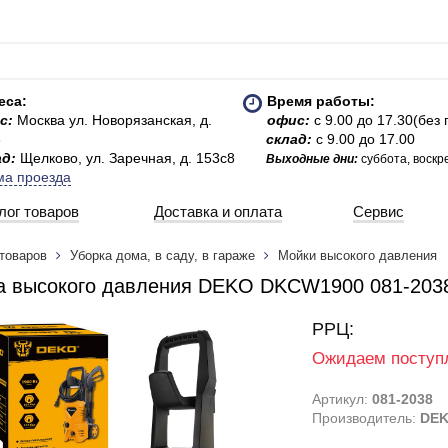
еса:
Время работы:
с:
Москва ул. Новорязанская, д.
офис:
с 9.00 до 17.30(без
3
склад:
с 9.00 до 17.00
ад:
Щелково, ул. Заречная, д. 153с8
Выходные дни:
суббота, воскр
ма проезда
лог товаров
Доставка и оплата
Сервис
 товаров
Уборка дома, в саду, в гараже
Мойки высокого давления
а высокого давления DEKO DKCW1900 081-203
РРЦ:
Ожидаем поступ
Артикул:
081-2038
Производитель:
DE