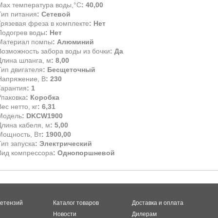
Max температура воды,°С
: 40,00
Тип питания
: Сетевой
Грязевая фреза в комплекте
: Нет
Подогрев воды
: Нет
Материал помпы
: Алюминий
Возможность забора воды из бочки
: Да
Длина шланга, м
: 8,00
Тип двигателя
: Бесщеточный
Напряжение, В
: 230
Гарантия
: 1
Упаковка
: Коробка
ес нетто, кг
: 6,31
Модель
: DKCW1900
Длина кабеля, м
: 5,00
Мощность, Вт
: 1900,00
Тип запуска
: Электрический
Вид компрессора
: Однопоршневой
етензий
Каталог товаров
Доставка и оплата
Новости
Дилерам