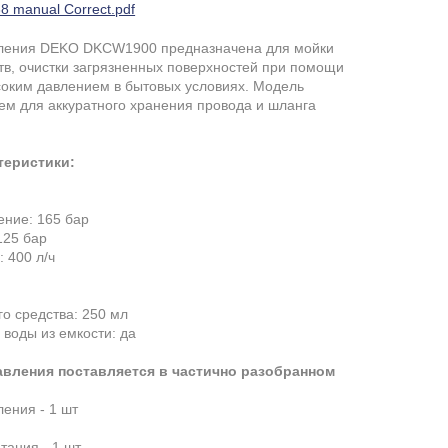
8 manual Correct.pdf
вления DEKO DKCW1900 предназначена для мойки
тв, очистки загрязненных поверхностей при помощи
соким давлением в бытовых условиях. Модель
м для аккуратного хранения провода и шланга
теристики:
ние: 165 бар
125 бар
 400 л/ч
о средства: 250 мл
 воды из емкости: да
вления поставляется в частично разобранном
ения - 1 шт
тания - 1 шт