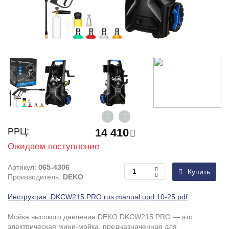
РРЦ:
14 410
Ожидаем поступление
Артикул:
065-4306
Купить
Производитель:
DEKO
Инструкция: DKCW215 PRO rus manual upd 10-25.pdf
Мойка высокого давления DEKO DKCW215 PRO — это
электрическая мини-мойка, предназначенная для