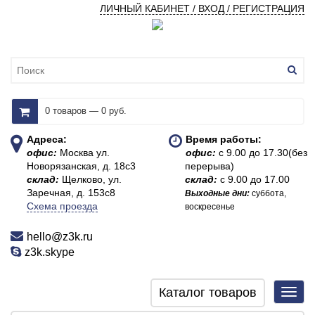
ЛИЧНЫЙ КАБИНЕТ / ВХОД / РЕГИСТРАЦИЯ
0 товаров — 0 руб.
Адреса:
Время работы:
офис:
Москва ул.
офис:
с 9.00 до 17.30(без
Новорязанская, д. 18с3
перерыва)
склад:
Щелково, ул.
склад:
с 9.00 до 17.00
Заречная, д. 153с8
Выходные дни:
суббота,
Схема проезда
воскресенье
hello@z3k.ru
z3k.skype
Каталог товаров
Toggl
navig