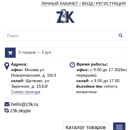
ЛИЧНЫЙ КАБИНЕТ / ВХОД / РЕГИСТРАЦИЯ
0 товаров — 0 руб.
Адреса:
Время работы:
офис:
Москва ул.
офис:
с 9.00 до 17.30(без
Новорязанская, д. 18с3
перерыва)
склад:
Щелково, ул.
склад:
с 9.00 до 17.00
Заречная, д. 153с8
Выходные дни:
суббота,
Схема проезда
воскресенье
hello@z3k.ru
z3k.skype
Каталог товаров
Toggl