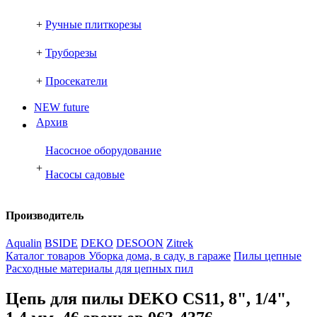
+
Ручные плиткорезы
+
Труборезы
+
Просекатели
NEW future
Архив
Насосное оборудование
+
Насосы садовые
Производитель
Aqualin
BSIDE
DEKO
DESOON
Zitrek
Каталог товаров
Уборка дома, в саду, в гараже
Пилы цепные
Расходные материалы для цепных пил
Цепь для пилы DEKO CS11, 8", 1/4",