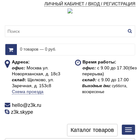
ЛИЧНЫЙ КАБИНЕТ / ВХОД / РЕГИСТРАЦИЯ
0 товаров — 0 руб.
Адреса:
Время работы:
офис:
Москва ул.
офис:
с 9.00 до 17.30(без
Новорязанская, д. 18с3
перерыва)
склад:
Щелково, ул.
склад:
с 9.00 до 17.00
Заречная, д. 153с8
Выходные дни:
суббота,
Схема проезда
воскресенье
hello@z3k.ru
z3k.skype
Каталог товаров
Toggl
navig