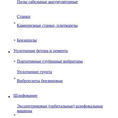
Пилы сабельные аккумуляторные
Cтанки
+
Камнерезные станки, плиткорезы
+
Бензопилы
Уплотнение бетона и цемента
+
Портативные глубинные вибраторы
Уплотнение грунта
+
Виброплиты бензиновые
Шлифование
Эксцентриковые (орбитальные) шлифовальные
машины
+