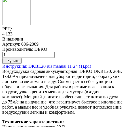
РРЦ:
4 133
В наличии
Артикул:
086-2009
Производитель:
DEKO
Купить
Инструкция: DKBL20 rus manual 11-24 (1).pdf
Воздуходувка садовая аккумуляторная DEKO DKBL20, 20В,
1x4.0Ач
предназначена для уборки территории, сбора сухих
листьев возле дома и в сад
у
. Совмещает в себе функцию
обдува и всасывания. Для работы в режиме всасывания к
воздуходувке крепится мешок для мусора (входит в
комплект).
Мощный двигатель обеспечивает поток воздуха
до
75
м/с на выдувание, что гарантирует быстрое выполнение
работ
,
а
малый вес и удобн
ая
рукоятк
а дела
ют использование
в
оздуходувк
и
легк
им
и комфортн
ым
.
Технические характеристики:
Напряжение аккумулятора: 20 В