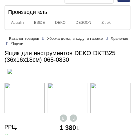
navig
Производитель
Aqualin
BSIDE
DEKO
DESOON
Zitrek
Каталог товаров
Уборка дома, в саду, в гараже
Хранение
Ящики
Ящик для инструментов DEKO DKTB25
(36x16x18см) 065-0830
РРЦ:
1 380