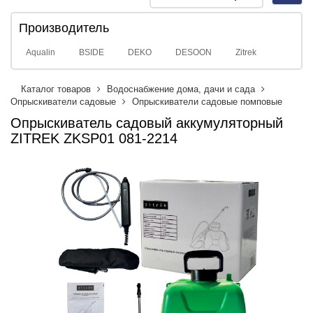
navig
Производитель
Aqualin
BSIDE
DEKO
DESOON
Zitrek
Каталог товаров
Водоснабжение дома, дачи и сада
Опрыскиватели садовые
Опрыскиватели садовые помповые
Опрыскиватель садовый аккумуляторный
ZITREK ZKSP01 081-2214