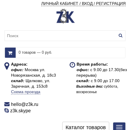
ЛИЧНЫЙ КАБИНЕТ / ВХОД / РЕГИСТРАЦИЯ
0 товаров — 0 руб.
Адреса:
Время работы:
офис:
Москва ул.
офис:
с 9.00 до 17.30(без
Новорязанская, д. 18с3
перерыва)
склад:
Щелково, ул.
склад:
с 9.00 до 17.00
Заречная, д. 153с8
Выходные дни:
суббота,
Схема проезда
воскресенье
hello@z3k.ru
z3k.skype
Каталог товаров
Toggl