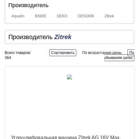
Производитель
Aqualin
BSIDE
DEKO
DESOON
Zitrek
Производитель
Zitrek
Всего товаров:
Сортировать
По возрастанию цены
По
364
убыванию цены
Углошлифовальная машина Zitrek AG 16V Max,