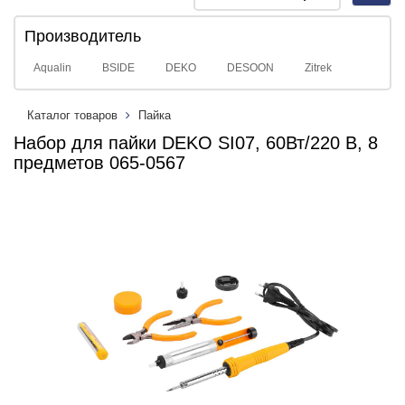
navig
Производитель
Aqualin
BSIDE
DEKO
DESOON
Zitrek
Каталог товаров
Пайка
Набор для пайки DEKO SI07, 60Вт/220 В, 8
предметов 065-0567